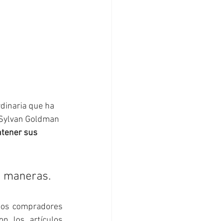
dinaria que ha 
 Sylvan Goldman 
ntener sus 
s maneras.
 los compradores 
n los artículos 