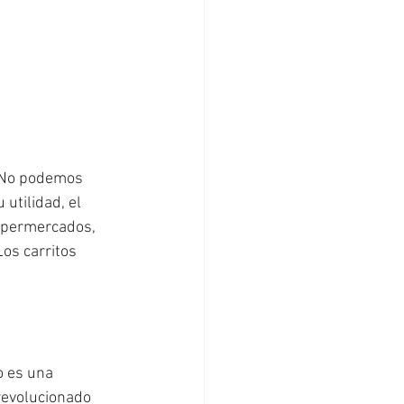
 No podemos 
tilidad, el 
supermercados, 
os carritos 
o es una 
revolucionado 