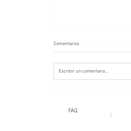
Comentarios
Escribir un comentario...
¿Cómo la distribución de sus
pasillos puede reducir el
estrés de los clientes e
impulsar las ventas?
FAQ
CGV
/
AVISO