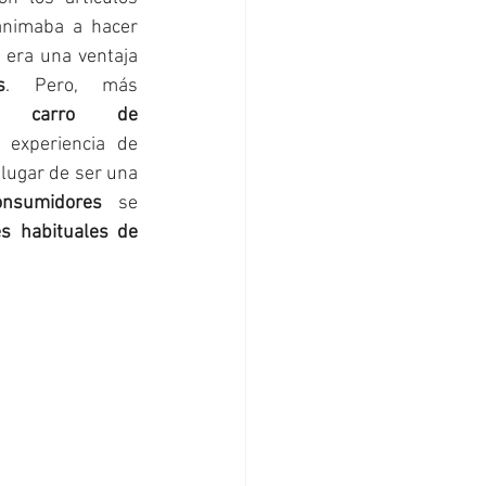
que adquirían, lo que les animaba a hacer 
o era una ventaja 
s
. Pero, más 
el 
carro de 
 experiencia de 
lugar de ser una 
onsumidores
 se 
s habituales de 