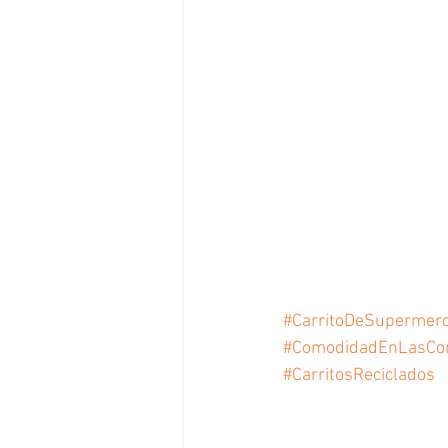
#CarritoDeSupermer
#ComodidadEnLasCo
#CarritosReciclados