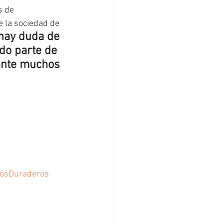
s de 
e la sociedad de 
hay duda de 
do parte de 
ante muchos 
tosDuraderos