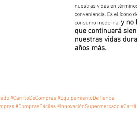
nuestras vidas en término
conveniencia. Es el ícono d
y no 
consumo moderna, 
que continuará sien
nuestras vidas dur
años más.
cado
#CarritoDeCompras
#EquipamientoDeTienda
mpras
#ComprasFáciles
#InnovaciónSupermercado
#Carri