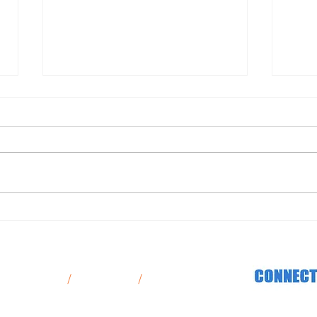
La re
¿Por qué en el Reino Unido las
cestas suelen ser de metal,
Des Solutions d’Équipement Pratiques et Durables pour Tous les Commerces
mientras que en Europa son de
plástico?
S LEGALES
/
ENTREGA
/
CONTACTO
Política de Privacidad