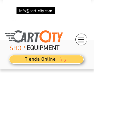
(+34)
623 029 082
SHOP
EQUIPMENT
Tienda Online
La boutique est fermée pour cause de maintenance