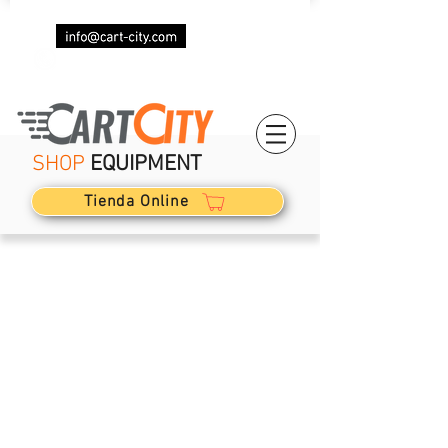
(+34)
623 029 082
SHOP
EQUIPMENT
Tienda Online
La boutique est fermée pour cause de maintenance